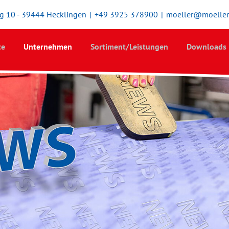
 10 - 39444 Hecklingen
|
+49 3925 378900
|
moeller@moeller-
te
Unternehmen
Sortiment/Leistungen
Downloads