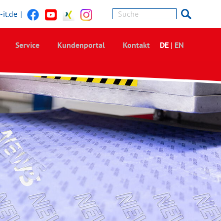
it.de
|
Service
Kundenportal
Kontakt
DE
|
EN