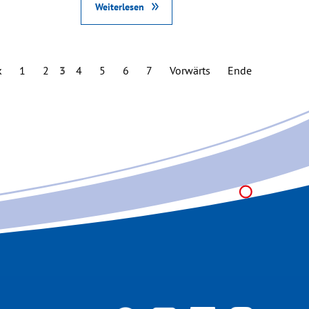
Weiterlesen
k
1
2
3
4
5
6
7
Vorwärts
Ende