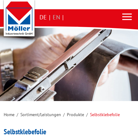
DE
|
EN
|
Home
/
Sortiment/Leistungen
/
Produkte
/
Selbstklebefolie
Selbstklebefolie