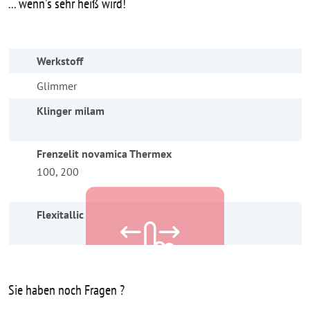
... wenn's sehr heiß wird!
Werkstoff
Glimmer
Klinger milam
Frenzelit novamica Thermex
100, 200
h
Flexitallic
Sie haben noch Fragen ?