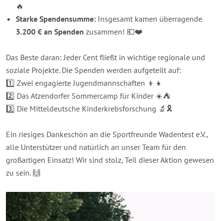
🔥
Starke Spendensumme:
Insgesamt kamen überragende
3.200 € an Spenden
zusammen! 💶❤️
Das Beste daran: Jeder Cent fließt in wichtige regionale und
soziale Projekte. Die Spenden werden aufgeteilt auf:
1️⃣ Zwei engagierte Jugendmannschaften 👦👧
2️⃣ Das Atzendorfer Sommercamp für Kinder ☀️⛺️
3️⃣ Die Mitteldeutsche Kinderkrebsforschung 🔬🎗️
Ein riesiges Dankeschön an die Sportfreunde Wadentest e.V.,
alle Unterstützer und natürlich an unser Team für den
großartigen Einsatz! Wir sind stolz, Teil dieser Aktion gewesen
zu sein. 🙌