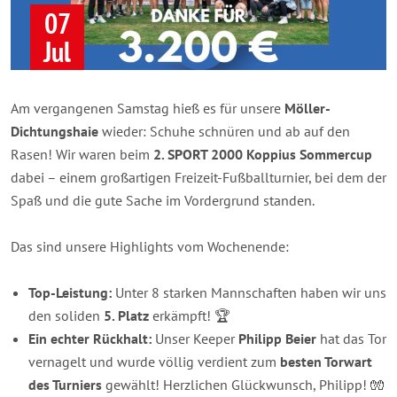
07
Jul
Am vergangenen Samstag hieß es für unsere
Möller-
Dichtungshaie
wieder: Schuhe schnüren und ab auf den
Rasen! Wir waren beim
2. SPORT 2000 Koppius Sommercup
dabei – einem großartigen Freizeit-Fußballturnier, bei dem der
Spaß und die gute Sache im Vordergrund standen.
Das sind unsere Highlights vom Wochenende:
Top-Leistung:
Unter 8 starken Mannschaften haben wir uns
den soliden
5. Platz
erkämpft! 🏆
Ein echter Rückhalt:
Unser Keeper
Philipp Beier
hat das Tor
vernagelt und wurde völlig verdient zum
besten Torwart
des Turniers
gewählt! Herzlichen Glückwunsch, Philipp! 🧤