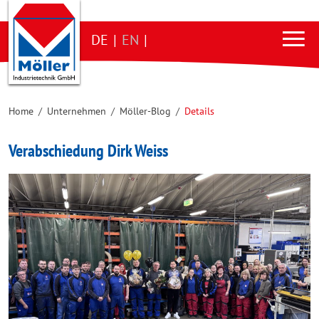
DE
|
EN
|
Home
/
Unternehmen
/
Möller-Blog
/
Details
Verabschiedung Dirk Weiss